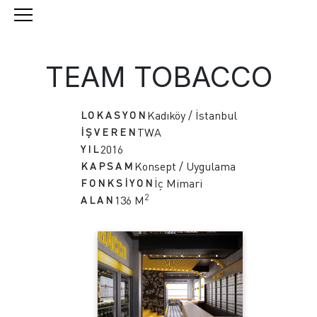
TEAM TOBACCO
Kadıköy / İstanbul
LOKASYON
TWA
İŞVEREN
2016
YIL
Konsept / Uygulama
KAPSAM
İç Mimari
FONKSİYON
2
136 M
ALAN